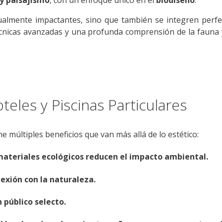
 y paisajismo
, con un enfoque único en el
biodiseño
.
sualmente impactantes, sino que también se integren perf
écnicas avanzadas y una profunda comprensión de la fauna y
teles y Piscinas Particulares
ne múltiples beneficios que van más allá de lo estético:
 materiales ecológicos reducen el impacto ambiental.
nexión con la naturaleza.
 público selecto.