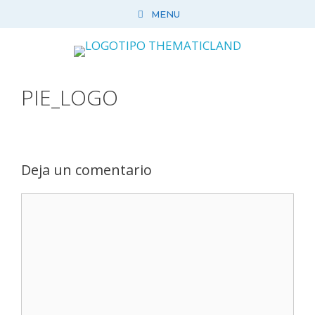
Saltar
MENU
al
contenido
PIE_LOGO
Deja un comentario
Comentario