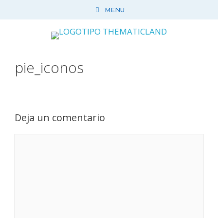
Saltar
MENU
al
contenido
pie_iconos
Deja un comentario
Comentario