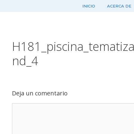
Saltar
INICIO
ACERCA DE
al
contenido
H181_piscina_tematiza
nd_4
Deja un comentario
Comentario