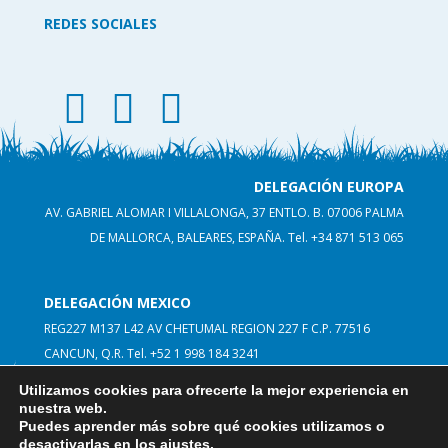
REDES SOCIALES
facebook thematic land
instagram thematic land
linkedin thematicland
DELEGACIÓN EUROPA
AV. GABRIEL ALOMAR I VILLALONGA, 37 ENTLO. B. 07006 PALMA
DE MALLORCA, BALEARES, ESPAÑA.
Tel. +34 871 513 065
DELEGACIÓN MEXICO
REG227 M137 L42 AV CHETUMAL REGION 227 F C.P. 77516
CANCUN, Q.R. Tel. +52 1 998 184 3241
Utilizamos cookies para ofrecerte la mejor experiencia en
nuestra web.
Puedes aprender más sobre qué cookies utilizamos o
desactivarlas en los
ajustes
.