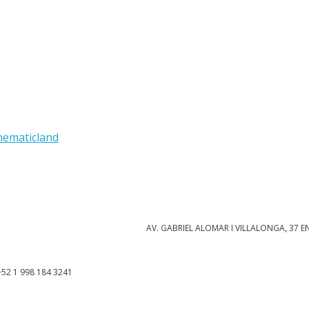
thematicland
AV. GABRIEL ALOMAR I VILLALONGA, 37 E
52 1 998 184 3241