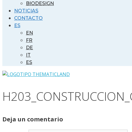
BIODESIGN
NOTICIAS
CONTACTO
ES
EN
FR
DE
IT
ES
H203_CONSTRUCCION_
Deja un comentario