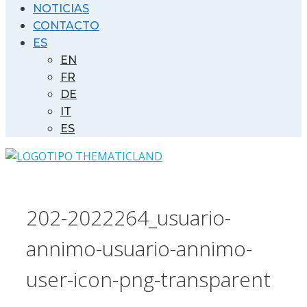
NOTICIAS
CONTACTO
ES
EN
FR
DE
IT
ES
202-2022264_usuario-
annimo-usuario-annimo-
user-icon-png-transparent