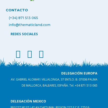
CONTACTO
(+34) 871 513 065
info@thematicland.com
REDES SOCIALES
facebook thematic land
instagram thematic land
linkedin thematicland
DELEGACIÓN EUROPA
AV. GABRIEL ALOMAR I VILLALONGA, 37 ENTLO. B. 07006 PALMA
DE MALLORCA, BALEARES, ESPAÑA.
Tel. +34 871 513 065
DELEGACIÓN MEXICO
REG227 M137 L42 AV CHETUMAL REGION 227 F C.P. 77516