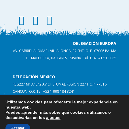
facebook thematic land
instagram thematic land
linkedin thematicland
DELEGACIÓN EUROPA
AV. GABRIEL ALOMAR I VILLALONGA, 37 ENTLO. B. 07006 PALMA
DE MALLORCA, BALEARES, ESPAÑA.
Tel. +34 871 513 065
DELEGACIÓN MEXICO
REG227 M137 L42 AV CHETUMAL REGION 227 F C.P. 77516
CANCUN, Q.R. Tel. +52 1 998 184 3241
Utilizamos cookies para ofrecerte la mejor experiencia en
nuestra web.
Puedes aprender más sobre qué cookies utilizamos o
desactivarlas en los
ajustes
.
© THEMATICLAND 2026
info@thematicland.com
Aceptar