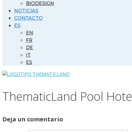
BIODESIGN
NOTICIAS
CONTACTO
ES
EN
FR
DE
IT
ES
ThematicLand Pool Hotel
Deja un comentario