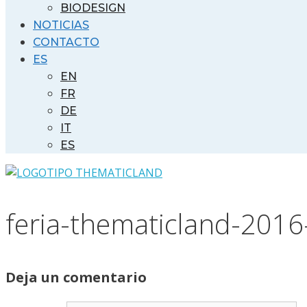
BIODESIGN
NOTICIAS
CONTACTO
ES
EN
FR
DE
IT
ES
feria-thematicland-201
Deja un comentario