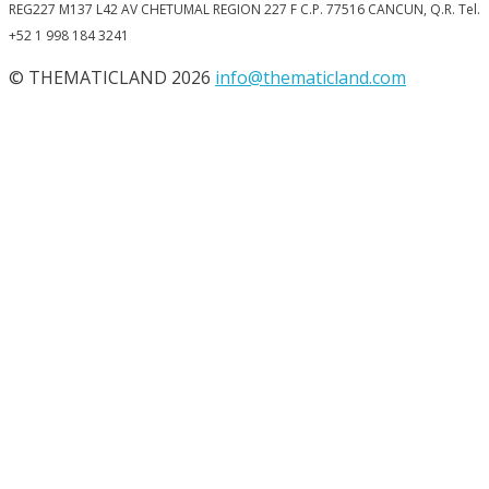
REG227 M137 L42 AV CHETUMAL REGION 227 F C.P. 77516 CANCUN, Q.R. Tel.
+52 1 998 184 3241
© THEMATICLAND 2026
info@thematicland.com