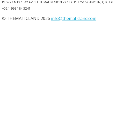
REG227 M137 L42 AV CHETUMAL REGION 227 F C.P. 77516 CANCUN, Q.R. Tel.
+52 1 998 184 3241
© THEMATICLAND 2026
info@thematicland.com