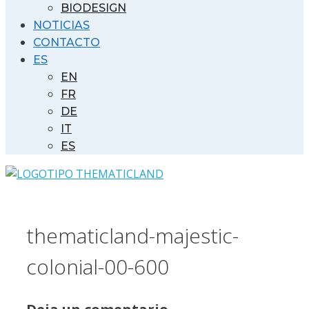
BIODESIGN
NOTICIAS
CONTACTO
ES
EN
FR
DE
IT
ES
thematicland-majestic-
colonial-00-600