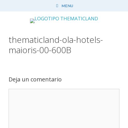
Saltar
MENU
al
contenido
thematicland-ola-hotels-
maioris-00-600B
Deja un comentario
Comentario