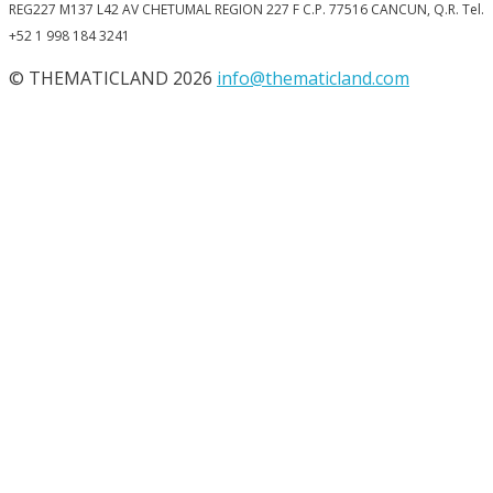
REG227 M137 L42 AV CHETUMAL REGION 227 F C.P. 77516 CANCUN, Q.R. Tel.
+52 1 998 184 3241
© THEMATICLAND 2026
info@thematicland.com