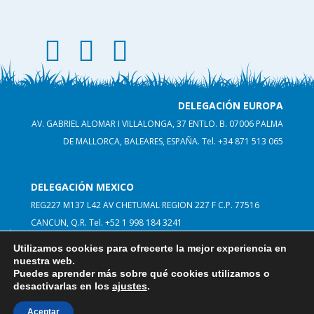
facebook thematic land
instagram thematic land
linkedin thematicland
DELEGACIÓN EUROPA
AV. GABRIEL ALOMAR I VILLALONGA, 37 ENTLO. B. 07006 PALMA
DE MALLORCA, BALEARES, ESPAÑA.
Tel. +34 871 513 065
DELEGACIÓN MEXICO
REG227 M137 L42 AV CHETUMAL REGION 227 F C.P. 77516
CANCUN, Q.R. Tel. +52 1 998 184 3241
Utilizamos cookies para ofrecerte la mejor experiencia en
nuestra web.
Puedes aprender más sobre qué cookies utilizamos o
desactivarlas en los
ajustes
.
© THEMATICLAND 2026
info@thematicland.com
Aceptar