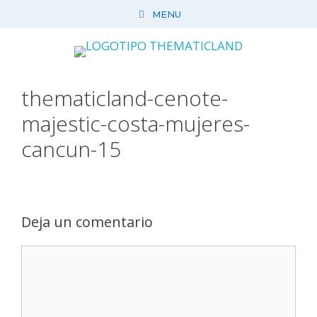
Saltar
MENU
al
contenido
thematicland-cenote-
majestic-costa-mujeres-
cancun-15
Deja un comentario
Comentario