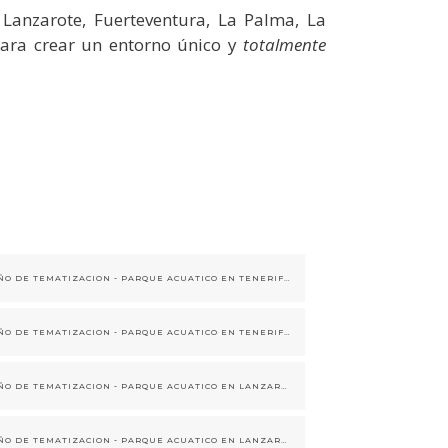
 Lanzarote, Fuerteventura, La Palma, La
 para crear un entorno único y
totalmente
DISEÑO DE TEMATIZACION - PARQUE ACUATICO EN TENERIFE- ESTILO FLORA Y FAUNA CANARIA
DISEÑO DE TEMATIZACION - PARQUE ACUATICO EN TENERIFE- ESTILO FLORA Y FAUNA CANARIA
DISEÑO DE TEMATIZACION - PARQUE ACUATICO EN LANZAROTE- ESTILO VOLCAN CANARIO
DISEÑO DE TEMATIZACION - PARQUE ACUATICO EN LANZAROTE- ESTILO VOLCAN CANARIO