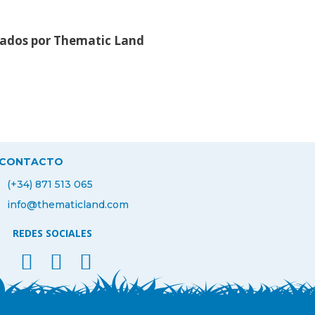
ados por Thematic Land
CONTACTO
(+34) 871 513 065
info@thematicland.com
REDES SOCIALES
facebook thematic land
instagram thematic land
linkedin thematicland