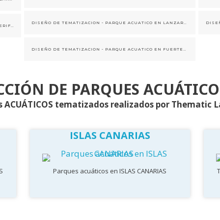
DISEÑO DE TEMATIZACION - PARQUE ACUATICO EN LANZAROTE- ESTILO VOLCAN CANARIO
DISEÑO DE TEMATIZACION - PARQUE ACUATICO EN TENERIFE- ESTILO FLORA Y FAUNA CANARIA
DISEÑO DE TEMATIZACION - PARQUE ACUATICO EN FUERTEVENTURA - ESTILO FLORA Y FAUNA CANARIA
CCIÓN DE PARQUES ACUÁTICO
s ACUÁTICOS tematizados realizados por Thematic 
ISLAS CANARIAS
S
Parques acuáticos en ISLAS CANARIAS